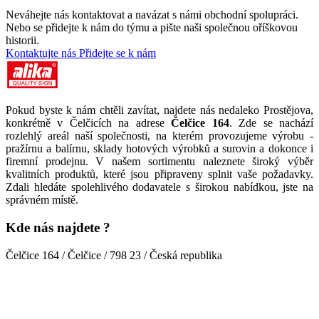
Neváhejte nás kontaktovat a navázat s námi obchodní spolupráci.
Nebo se přidejte k nám do týmu a pište naši společnou oříškovou
historii.
Kontaktujte nás
Přidejte se k nám
Pokud byste k nám chtěli zavítat, najdete nás nedaleko Prostějova,
konkrétně v Čelčicích na adrese
Čelčice 164
. Zde se nachází
rozlehlý areál naší společnosti, na kterém provozujeme výrobu -
pražírnu a balírnu, sklady hotových výrobků a surovin a dokonce i
firemní prodejnu. V našem sortimentu naleznete široký výběr
kvalitních produktů, které jsou připraveny splnit vaše požadavky.
Zdali hledáte spolehlivého dodavatele s širokou nabídkou, jste na
správném místě.
Kde nás najdete ?
Čelčice 164 / Čelčice / 798 23 / Česká republika