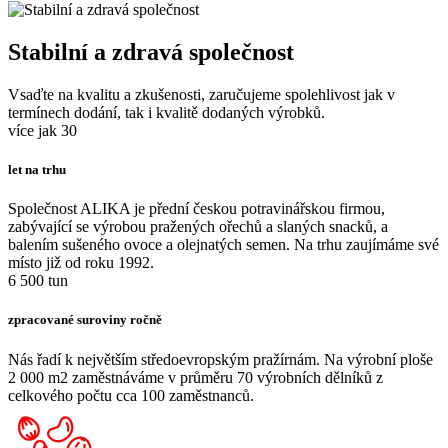
Stabilní a zdravá společnost
Vsaďte na kvalitu a zkušenosti, zaručujeme spolehlivost jak v
termínech dodání, tak i kvalitě dodaných výrobků.
více jak 30
let na trhu
Společnost ALIKA je přední českou potravinářskou firmou,
zabývající se výrobou pražených ořechů a slaných snacků, a
balením sušeného ovoce a olejnatých semen. Na trhu zaujímáme své
místo již od roku 1992.
6 500 tun
zpracované suroviny ročně
Nás řadí k největším středoevropským pražírnám. Na výrobní ploše
2 000 m2 zaměstnáváme v průměru 70 výrobních dělníků z
celkového počtu cca 100 zaměstnanců.