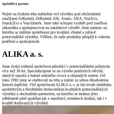
Spolehlivý partner
Nejen na českém trhu nabízíme své výrobky pod obchodními
značkami ArRashid, DrRashid, KK, Arado, ARA, Nut2Go,
Snack2Go a VanAlmerk. Jsme také schopni vyrábět pod značkou
zákazníka a spolupracovat na zakázkové výrobě. Jsme partner, na
kterého se můžete spolehnout pro kvalitní, chutné a zdravé
potravinářské výrobky. Věříme, že naše produkty přispějí k vašemu
potěšení a spokojenosti.
ALIKA a. s.
Jsme česká rodinná společnost působící v potravinářském průmyslu
více než 30 let. Specializujeme se na výrobu pražených ořechů,
slaných snacků a balení sušeného ovoce a olejnatých semen. Od
roku 1992 jsme se etablovali na trhu a máme za sebou dlouholetou
historii úspěchů. Vizí společnosti ALIKA a. s. je být trvale stabilním,
spolehlivým a flexibilním dodavatelem kvalitních potravinářských
výrobků a obchodním partnerem, na kterého se mohou jeho
odběratelé plně spoléhat jak v množství, termínech dodání, tak i v
kvalitě dodávaných výrobků.