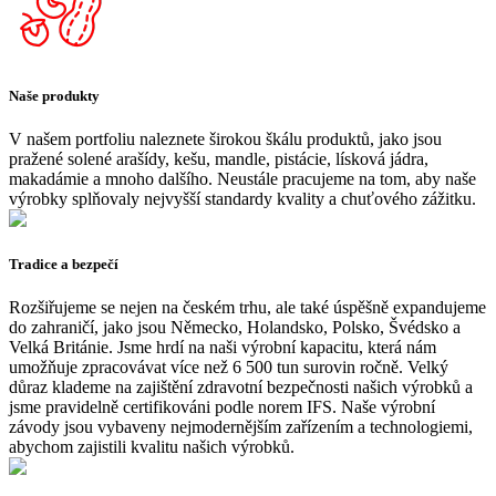
Naše produkty
V našem portfoliu naleznete širokou škálu produktů, jako jsou
pražené solené arašídy, kešu, mandle, pistácie, lísková jádra,
makadámie a mnoho dalšího. Neustále pracujeme na tom, aby naše
výrobky splňovaly nejvyšší standardy kvality a chuťového zážitku.
Tradice a bezpečí
Rozšiřujeme se nejen na českém trhu, ale také úspěšně expandujeme
do zahraničí, jako jsou Německo, Holandsko, Polsko, Švédsko a
Velká Británie. Jsme hrdí na naši výrobní kapacitu, která nám
umožňuje zpracovávat více než 6 500 tun surovin ročně. Velký
důraz klademe na zajištění zdravotní bezpečnosti našich výrobků a
jsme pravidelně certifikováni podle norem IFS. Naše výrobní
závody jsou vybaveny nejmodernějším zařízením a technologiemi,
abychom zajistili kvalitu našich výrobků.