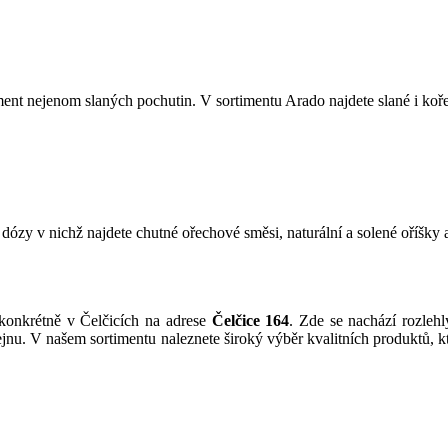
ment nejenom slaných pochutin. V sortimentu Arado najdete slané i koře
y v nichž najdete chutné ořechové směsi, naturální a solené oříšky a
 konkrétně v Čelčicích na adrese
Čelčice 164
. Zde se nachází rozlehl
jnu. V našem sortimentu naleznete široký výběr kvalitních produktů, kt