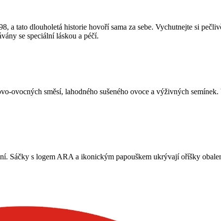
8, a tato dlouholetá historie hovoří sama za sebe. Vychutnejte si pečli
ny se speciální láskou a péčí.
hovo-ovocných směsí, lahodného sušeného ovoce a výživných semínek. V
ní. Sáčky s logem ARA a ikonickým papouškem ukrývají oříšky obalené