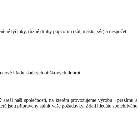
něné tyčinky, různé druhy popcornu (sůl, máslo, sýr) a nespočet
 nově i řadu sladkých oříškových dobrot.
ý areál naší společnosti, na kterém provozujeme výrobu - pražírnu a
eré jsou připraveny splnit vaše požadavky. Zdali hledáte spolehlivého