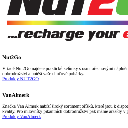
Nut2Go
V řadě Nut2Go najdete praktické kelímky s osmi ořechovými náplněmi
dobrodružství a potěší vaše chuťové pohárky.
Produkty NUT2GO
VanAlmerk
Značka Van Almerk nabízí široký sortiment oříšků, které jsou k dispo
kvality. Pro milovníky pikantních dobrodružství pak máme arašídy v 
Produkty VanAlmerk