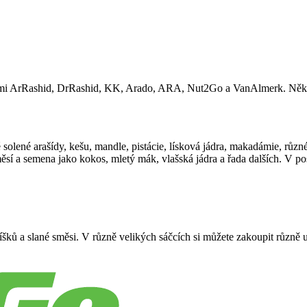
ami ArRashid, DrRashid, KK, Arado, ARA, Nut2Go a VanAlmerk. Někte
olené arašídy, kešu, mandle, pistácie, lísková jádra, makadámie, různé
ěsí a semena jako kokos, mletý mák, vlašská jádra a řada dalších. V po
ů a slané směsi. V různě velikých sáčcích si můžete zakoupit různě up