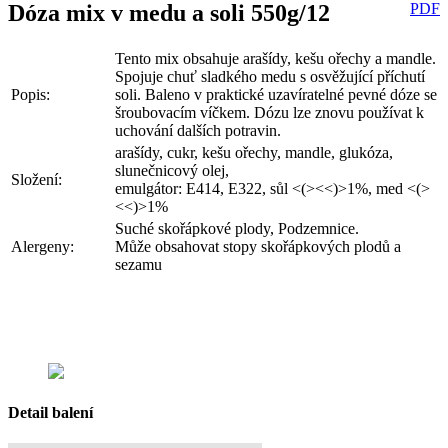
Dóza mix v medu a soli 550g/12
PDF
Tento mix obsahuje arašídy, kešu ořechy a mandle.
Spojuje chuť sladkého medu s osvěžující příchutí
Popis:
soli. Baleno v praktické uzavíratelné pevné dóze se
šroubovacím víčkem. Dózu lze znovu používat k
uchování dalších potravin.
arašídy, cukr, kešu ořechy, mandle, glukóza,
slunečnicový olej,
Složení:
emulgátor: E414, E322, sůl <(><<)>1%, med <(>
<<)>1%
Suché skořápkové plody, Podzemnice.
Alergeny:
Může obsahovat stopy skořápkových plodů a
sezamu
Detail balení