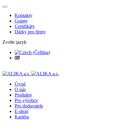
Kontakty
Granty
Certifikáty
Dárky pro firmy
Zvolte jazyk
Úvod
O nás
Produkty
Pro výrobce
Pro dodavatele
E-shop
Kariéra