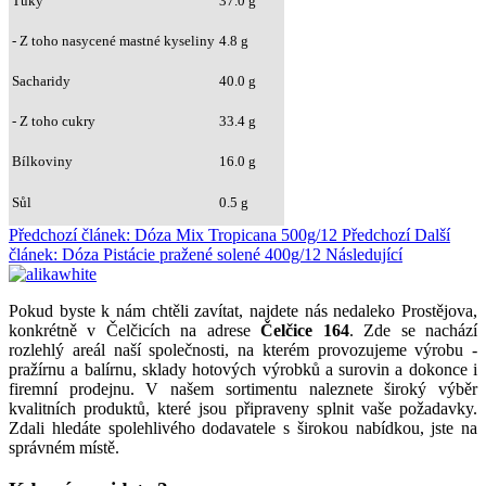
Tuky
37.0 g
- Z toho nasycené mastné kyseliny
4.8 g
Sacharidy
40.0 g
- Z toho cukry
33.4 g
Bílkoviny
16.0 g
Sůl
0.5 g
Předchozí článek: Dóza Mix Tropicana 500g/12
Předchozí
Další
článek: Dóza Pistácie pražené solené 400g/12
Následující
Pokud byste k nám chtěli zavítat, najdete nás nedaleko Prostějova,
konkrétně v Čelčicích na adrese
Čelčice 164
. Zde se nachází
rozlehlý areál naší společnosti, na kterém provozujeme výrobu -
pražírnu a balírnu, sklady hotových výrobků a surovin a dokonce i
firemní prodejnu. V našem sortimentu naleznete široký výběr
kvalitních produktů, které jsou připraveny splnit vaše požadavky.
Zdali hledáte spolehlivého dodavatele s širokou nabídkou, jste na
správném místě.