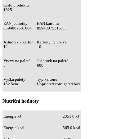
Číslo produktu
1625
EAN jednotky
EAN kartonu
8594007531664
8594007531671
Jednotek v kartonu
Kartony na vrstvě
12
10
Vrstvy na paletě
Jednotek na paletě
5
600
Výška palety
Typ kartonu
162.5cm
Unprinted corrugated box
Nutriční hodnoty
Energie kJ
2351.0 kJ
Energie kcal
565.0 kcal