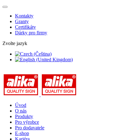
Kontakty
Granty
Certifikáty
Dárky pro firmy
Zvolte jazyk
Úvod
O nás
Produkty
Pro výrobce
Pro dodavatele
E-shop
Kariéra