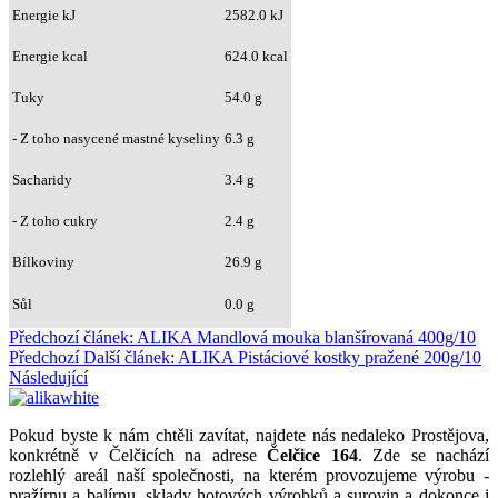
Energie kJ
2582.0 kJ
Energie kcal
624.0 kcal
Tuky
54.0 g
- Z toho nasycené mastné kyseliny
6.3 g
Sacharidy
3.4 g
- Z toho cukry
2.4 g
Bílkoviny
26.9 g
Sůl
0.0 g
Předchozí článek: ALIKA Mandlová mouka blanšírovaná 400g/10
Předchozí
Další článek: ALIKA Pistáciové kostky pražené 200g/10
Následující
Pokud byste k nám chtěli zavítat, najdete nás nedaleko Prostějova,
konkrétně v Čelčicích na adrese
Čelčice 164
. Zde se nachází
rozlehlý areál naší společnosti, na kterém provozujeme výrobu -
pražírnu a balírnu, sklady hotových výrobků a surovin a dokonce i