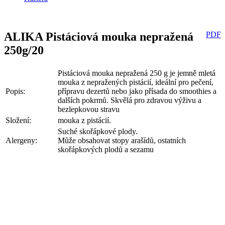
ALIKA Pistáciová mouka nepražená
PDF
250g/20
Pistáciová mouka nepražená 250 g je jemně mletá
mouka z nepražených pistácií, ideální pro pečení,
Popis:
přípravu dezertů nebo jako přísada do smoothies a
dalších pokrmů. Skvělá pro zdravou výživu a
bezlepkovou stravu
Složení:
mouka z pistácií.
Suché skořápkové plody.
Alergeny:
Může obsahovat stopy arašídů, ostatních
skořápkových plodů a sezamu