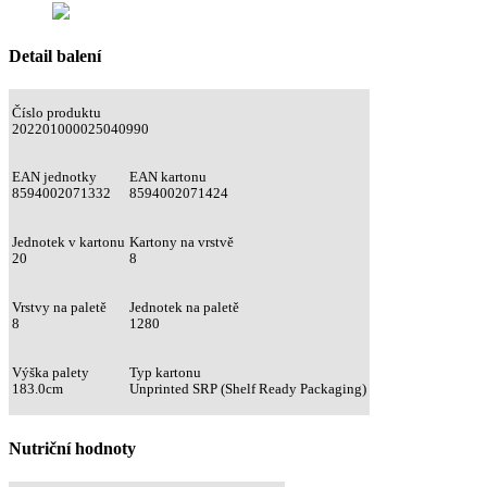
Detail balení
Číslo produktu
202201000025040990
EAN jednotky
EAN kartonu
8594002071332
8594002071424
Jednotek v kartonu
Kartony na vrstvě
20
8
Vrstvy na paletě
Jednotek na paletě
8
1280
Výška palety
Typ kartonu
183.0cm
Unprinted SRP (Shelf Ready Packaging)
Nutriční hodnoty