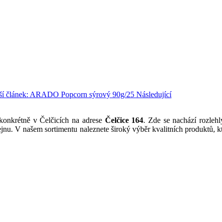
ší článek: ARADO Popcorn sýrový 90g/25
Následující
 konkrétně v Čelčicích na adrese
Čelčice 164
. Zde se nachází rozlehl
jnu. V našem sortimentu naleznete široký výběr kvalitních produktů, kt