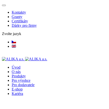
Kontakty
Granty
Certifikáty
Dárky pro firmy
Zvolte jazyk
Úvod
O nás
Produkty
Pro výrobce
Pro dodavatele
E-shop
Kariéra