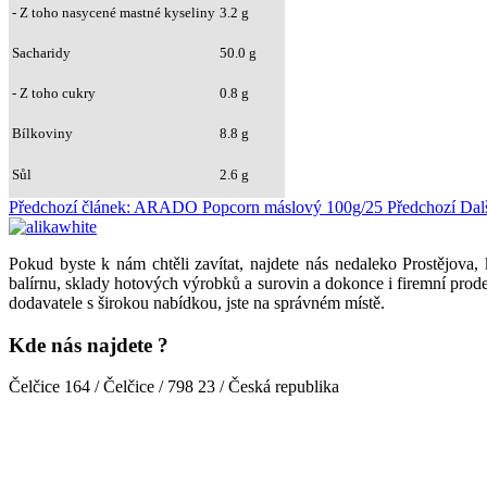
- Z toho nasycené mastné kyseliny
3.2 g
Sacharidy
50.0 g
- Z toho cukry
0.8 g
Bílkoviny
8.8 g
Sůl
2.6 g
Předchozí článek: ARADO Popcorn máslový 100g/25
Předchozí
Dal
Pokud byste k nám chtěli zavítat, najdete nás nedaleko Prostějova,
balírnu, sklady hotových výrobků a surovin a dokonce i firemní prode
dodavatele s širokou nabídkou, jste na správném místě.
Kde nás najdete ?
Čelčice 164 / Čelčice / 798 23 / Česká republika