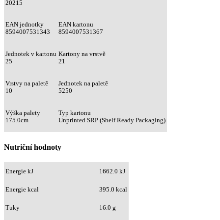
20215
EAN jednotky
EAN kartonu
8594007531343
8594007531367
Jednotek v kartonu
Kartony na vrstvě
25
21
Vrstvy na paletě
Jednotek na paletě
10
5250
Výška palety
Typ kartonu
175.0cm
Unprinted SRP (Shelf Ready Packaging)
Nutriční hodnoty
Energie kJ
1662.0 kJ
Energie kcal
395.0 kcal
Tuky
16.0 g