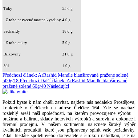
Tuky
55.0 g
- Z toho nasycené mastné kyseliny
4.0 g
Sacharidy
18.0 g
- Z toho cukry
5.0 g
Bílkoviny
21.0 g
Sůl
1.0 g
Předchozí článek: ArRashid Mandle blanšírované pražené solené
500g/18
Předchozí
Další článek: ArRashid Mandle blanšírované
pražené solené 60g/40
Následující
Pokud byste k nám chtěli zavítat, najdete nás nedaleko Prostějova,
konkrétně v Čelčicích na adrese
Čelčice 164
. Zde se nachází
rozlehlý areál naší společnosti, na kterém provozujeme výrobu -
pražírnu a balírnu, sklady hotových výrobků a surovin a dokonce i
firemní prodejnu. V našem sortimentu naleznete široký výběr
kvalitních produktů, které jsou připraveny splnit vaše požadavky.
Zdali hledáte spolehlivého dodavatele s širokou nabídkou, jste na