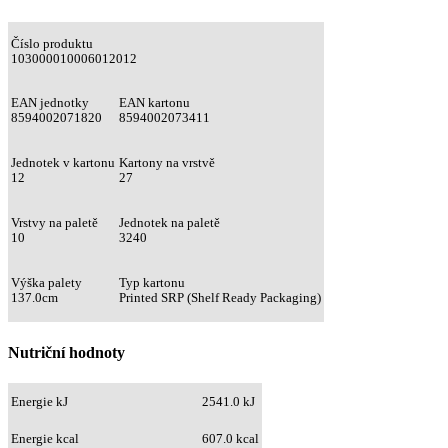
Číslo produktu
103000010006012012
EAN jednotky
EAN kartonu
8594002071820
8594002073411
Jednotek v kartonu
Kartony na vrstvě
12
27
Vrstvy na paletě
Jednotek na paletě
10
3240
Výška palety
Typ kartonu
137.0cm
Printed SRP (Shelf Ready Packaging)
Nutriční hodnoty
Energie kJ
2541.0 kJ
Energie kcal
607.0 kcal