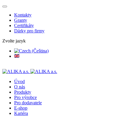
Kontakty
Granty
Certifikáty
Dárky pro firmy
Zvolte jazyk
Úvod
O nás
Produkty
Pro výrobce
Pro dodavatele
E-shop
Kariéra