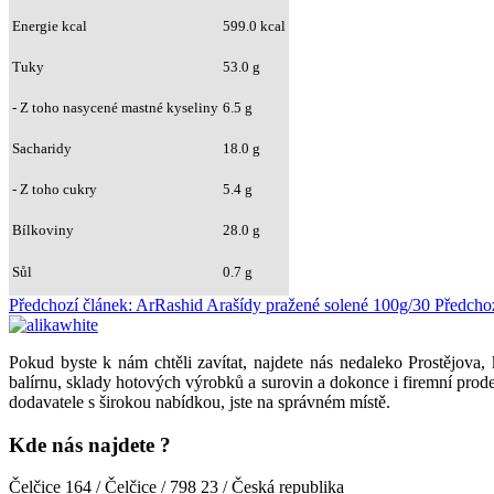
Energie kcal
599.0 kcal
Tuky
53.0 g
- Z toho nasycené mastné kyseliny
6.5 g
Sacharidy
18.0 g
- Z toho cukry
5.4 g
Bílkoviny
28.0 g
Sůl
0.7 g
Předchozí článek: ArRashid Arašídy pražené solené 100g/30
Předcho
Pokud byste k nám chtěli zavítat, najdete nás nedaleko Prostějova,
balírnu, sklady hotových výrobků a surovin a dokonce i firemní prode
dodavatele s širokou nabídkou, jste na správném místě.
Kde nás najdete ?
Čelčice 164 / Čelčice / 798 23 / Česká republika