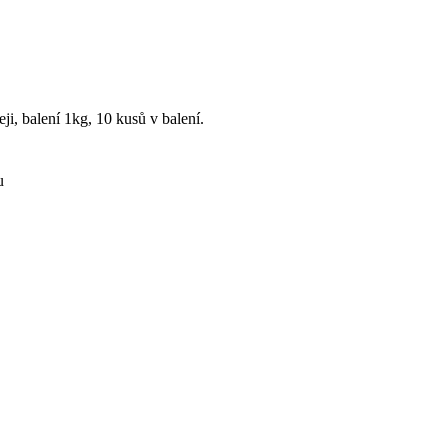
i, balení 1kg, 10 kusů v balení.
.
u