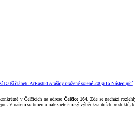
zí
Další článek: ArRashid Arašídy pražené solené 200g/16
Následující
 konkrétně v Čelčicích na adrese
Čelčice 164
. Zde se nachází rozlehl
jnu. V našem sortimentu naleznete široký výběr kvalitních produktů, kt