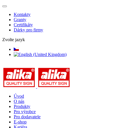
Kontakty
Granty
Certifikáty
Dárky pro firmy
Zvolte jazyk
Úvod
O nás
Produkty
Pro výrobce
Pro dodavatele
E-shop
Kariéra