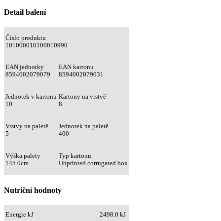
Detail balení
Číslo produktu
101000010100010990
EAN jednotky
EAN kartonu
8594002079079
8594002079031
Jednotek v kartonu
Kartony na vrstvě
10
8
Vrstvy na paletě
Jednotek na paletě
5
400
Výška palety
Typ kartonu
145.0cm
Unprinted corrugated box
Nutriční hodnoty
Energie kJ
2498.0 kJ