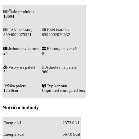
Číslo produktu
10604
EAN jednotky
EAN kartonu
8594002075521
8594002070632
Jednotek v kartonu
Kartony na vrstvě
24
8
Vrstvy na paletě
Jednotek na paletě
5
960
Výška palety
Typ kartonu
125.0cm
Unprinted corrugated box
Nutriční hodnoty
Energie kJ
2373.0 kJ
Energie kcal
567.0 kcal