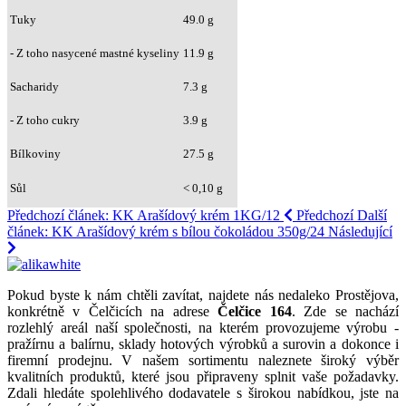
Tuky
49.0 g
- Z toho nasycené mastné kyseliny
11.9 g
Sacharidy
7.3 g
- Z toho cukry
3.9 g
Bílkoviny
27.5 g
Sůl
< 0,10 g
Předchozí článek: KK Arašídový krém 1KG/12
Předchozí
Další
článek: KK Arašídový krém s bílou čokoládou 350g/24
Následující
Pokud byste k nám chtěli zavítat, najdete nás nedaleko Prostějova,
konkrétně v Čelčicích na adrese
Čelčice 164
. Zde se nachází
rozlehlý areál naší společnosti, na kterém provozujeme výrobu -
pražírnu a balírnu, sklady hotových výrobků a surovin a dokonce i
firemní prodejnu. V našem sortimentu naleznete široký výběr
kvalitních produktů, které jsou připraveny splnit vaše požadavky.
Zdali hledáte spolehlivého dodavatele s širokou nabídkou, jste na