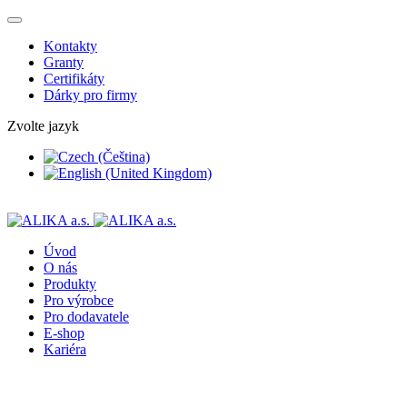
Kontakty
Granty
Certifikáty
Dárky pro firmy
Zvolte jazyk
Úvod
O nás
Produkty
Pro výrobce
Pro dodavatele
E-shop
Kariéra