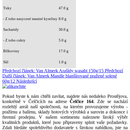
Tuky
47.0 g
- Z toho nasycené mastné kyseliny
8.0 g
Sacharidy
30.0 g
- Z toho cukry
5.0 g
Bílkoviny
17.0 g
Sůl
1.0 g
Předchozí článek: Van Almerk Arašídy wasabi 150g/15
Předchozí
Další článek: Van Almerk Mandle blanšírované pražené solené
60g/12
Následující
Pokud byste k nám chtěli zavítat, najdete nás nedaleko Prostějova,
konkrétně v Čelčicích na adrese
Čelčice 164
. Zde se nachází
rozlehlý areál naší společnosti, na kterém provozujeme výrobu -
pražírnu a balírnu, sklady hotových výrobků a surovin a dokonce i
firemní prodejnu. V našem sortimentu naleznete široký výběr
kvalitních produktů, které jsou připraveny splnit vaše požadavky.
Zdali hledáte spolehlivého dodavatele s širokou nabídkou, jste na