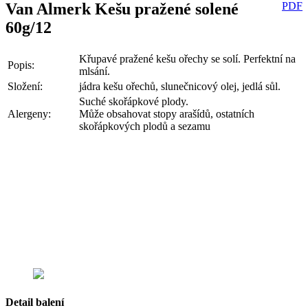
Van Almerk Kešu pražené solené
PDF
60g/12
Křupavé pražené kešu ořechy se solí. Perfektní na
Popis:
mlsání.
Složení:
jádra kešu ořechů, slunečnicový olej, jedlá sůl.
Suché skořápkové plody.
Alergeny:
Může obsahovat stopy arašídů, ostatních
skořápkových plodů a sezamu
Detail balení