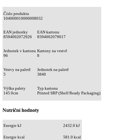
Číslo produktu
104000010006008032
EAN jednotky
EAN kartonu
8594002072926
8594002079017
Jednotek v kartonu
Kartony na vrstvě
96
8
Vrstvy na paletě
Jednotek na paletě
5
3840
Výška palety
Typ kartonu
145.0cm
Printed SRP (Shelf Ready Packaging)
Nutriční hodnoty
Energie kJ
2432.0 kJ
Energie kcal
581.0 kcal