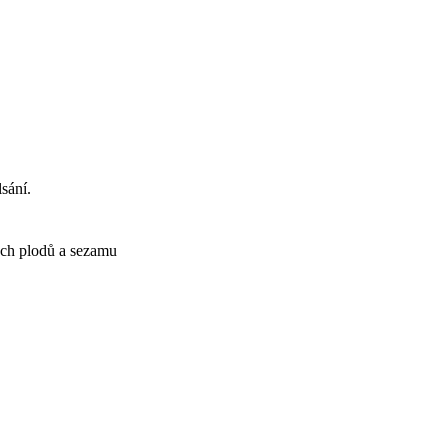
sání.
ých plodů a sezamu