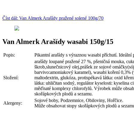
Číst dál: Van Almerk Arašídy pražené solené 100g/70
Van Almerk Arašídy wasabi 150g/15
Popis:
Pikantní arašídy s výraznou wasabi příchutí. Ideální 
arašídy loupané pražené 27 %, pšeničná mouka, cukr
škrob,slunečnicový olej,prášek ze sojové omáčky(sója
barvivo:amoniakový karamel), wasabi koření 0,3% (
Složení:
maltodextrin, glukóza, protispékavá látka: oxid křemi
látka: uhličitan sodný, regulátor kyselosti: kyselina 
měďnaté komplexy chlorofylů. Výrobek může obsaho
skořápkových plodů a sezamu.
Sojové boby, Podzemnice, Obiloviny, Hořčice.
Alergeny:
Může obsahovat stopy skořápkových plodů a sezam