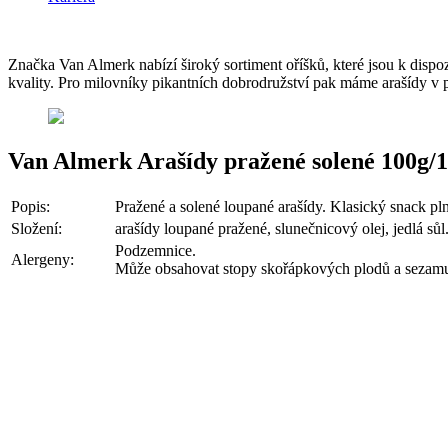
Značka Van Almerk nabízí široký sortiment oříšků, které jsou k disp
kvality. Pro milovníky pikantních dobrodružství pak máme arašídy v 
Van Almerk Arašídy pražené solené 100g/
Popis:
Pražené a solené loupané arašídy. Klasický snack pln
Složení:
arašídy loupané pražené, slunečnicový olej, jedlá sůl
Podzemnice.
Alergeny:
Může obsahovat stopy skořápkových plodů a sezam