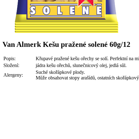
Van Almerk Kešu pražené solené 60g/12
Popis:
Křupavé pražené kešu ořechy se solí. Perfektní na ml
Složení:
jádra kešu ořechů, slunečnicový olej, jedlá sůl.
Suché skořápkové plody.
Alergeny:
Může obsahovat stopy arašídů, ostatních skořápkov