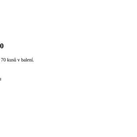
70
 70 kusů v balení.
.
u