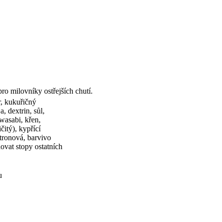
pro milovníky ostřejších chutí.
, kukuřičný
, dextrin, sůl,
wasabi, křen,
čitý), kypřící
citronová, barvivo
vat stopy ostatních
u