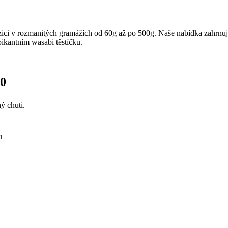
ozici v rozmanitých gramážích od 60g až po 500g. Naše nabídka zahrnuj
pikantním wasabi těstíčku.
10
ý chuti.
.
u